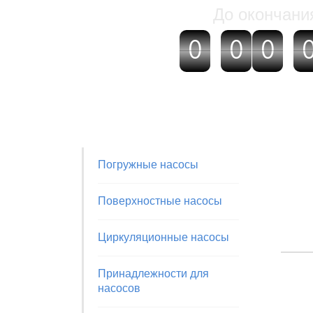
До окончани
0
0
0
0
:
0
0
:
дней
часов
Погружные насосы
Поверхностные насосы
Циркуляционные насосы
Принадлежности для
насосов