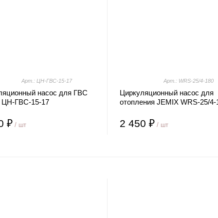
Арт.: ЦН-ГВС-15-17
Арт.: WRS-25/4-180
ляционный насос для ГВС
Циркуляционный насос для
 ЦН-ГВС-15-17
отопления JEMIX WRS-25/4-
0 ₽
2 450 ₽
/ шт
/ шт