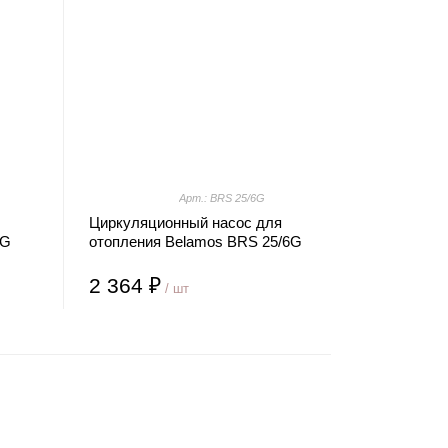
Арт.: BRS 25/6G
Циркуляционный насос для
4G
отопления Belamos BRS 25/6G
2 364 ₽
/ шт