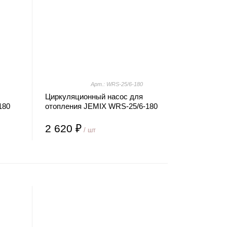
Арт.: WRS-25/6-180
Циркуляционный насос для
180
отопления JEMIX WRS-25/6-180
2 620 ₽
/ шт