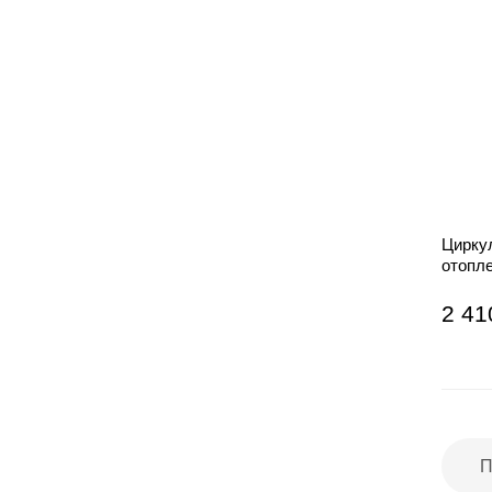
Цирку
отопл
2 41
П