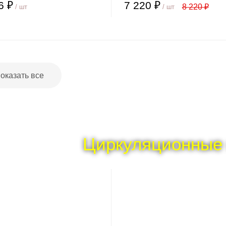
6 ₽
7 220 ₽
8 220 ₽
/ шт
/ шт
оказать все
Циркуляционные