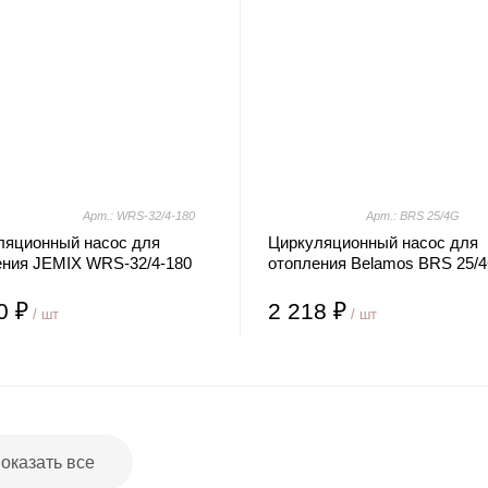
Арт.: WRS-32/4-180
Арт.: BRS 25/4G
ляционный насос для
Циркуляционный насос для
ения JEMIX WRS-32/4-180
отопления Belamos BRS 25/
0 ₽
2 218 ₽
/ шт
/ шт
оказать все