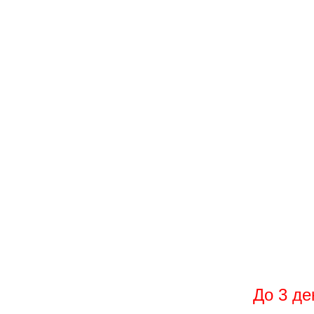
+7 499
Например,
Гидроаккумулятор
Найти
везде
ВСЕМИРНЫЙ ДЕ
СКИДК
ЗАКОНЧИ
До 3 де