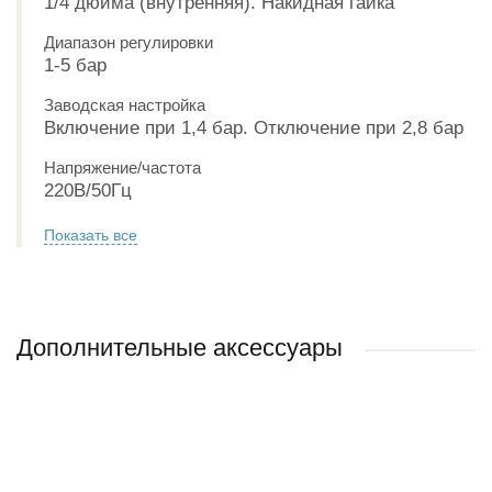
1/4 дюйма (внутренняя). Накидная гайка
Диапазон регулировки
1-5 бар
Заводская настройка
Включение при 1,4 бар. Отключение при 2,8 бар
Напряжение/частота
220В/50Гц
Показать все
Дополнительные аксессуары
ХИТ ПРОДАЖ
НОВИНКА
РЕКОМЕНДУЕМ
ХИТ ПРОДАЖ