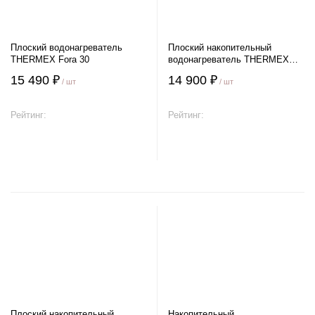
Плоский водонагреватель
Плоский накопительный
THERMEX Fora 30
водонагреватель THERMEX
MK 30 V
15 490 ₽
14 900 ₽
/ шт
/ шт
Рейтинг:
Рейтинг:
В корзину
В корзину
Плоский накопительный
Накопительный