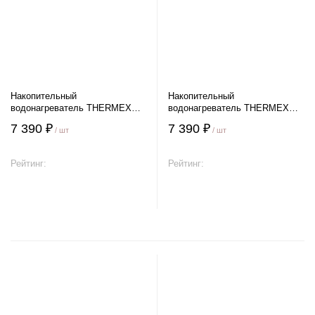
Накопительный
Накопительный
водонагреватель THERMEX
водонагреватель THERMEX
DAY 15 U
DAY 15 O
7 390 ₽
7 390 ₽
/ шт
/ шт
Рейтинг:
Рейтинг:
В корзину
В корзину