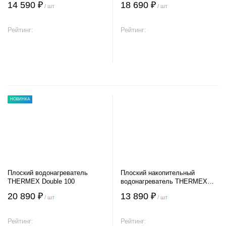
14 590 ₽
18 690 ₽
/ шт
/ шт
Рейтинг:
Рейтинг:
В корзину
В корзину
НОВИНКА
Плоский водонагреватель
Плоский накопительный
THERMEX Double 100
водонагреватель THERMEX
Victory 30 V
20 890 ₽
13 890 ₽
/ шт
/ шт
Рейтинг:
Рейтинг: