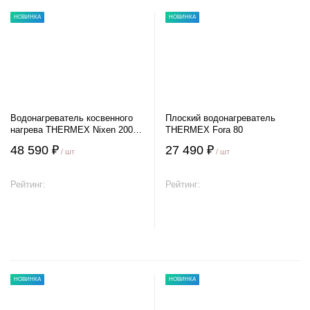
НОВИНКА
НОВИНКА
Водонагреватель косвенного
Плоский водонагреватель
нагрева THERMEX Nixen 200 F
THERMEX Fora 80
(Combi)
48 590 ₽
27 490 ₽
/ шт
/ шт
Рейтинг:
Рейтинг:
В корзину
В корзину
НОВИНКА
НОВИНКА