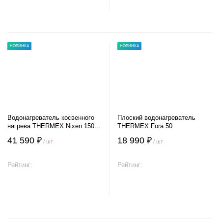
В корзину
В корзину
НОВИНКА
НОВИНКА
Водонагреватель косвенного
Плоский водонагреватель
нагрева THERMEX Nixen 150 F
THERMEX Fora 50
(Combi)
41 590 ₽
18 990 ₽
/ шт
/ шт
Рейтинг:
Рейтинг:
В корзину
В корзину