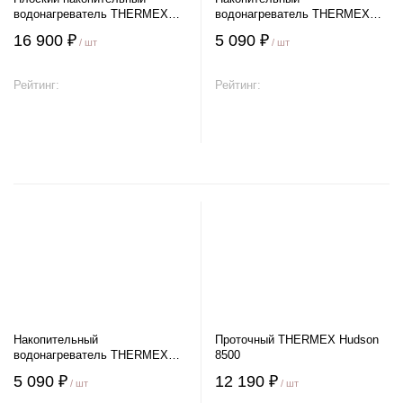
водонагреватель THERMEX
водонагреватель THERMEX
MK 50 V
DAY 7 U
16 900 ₽
5 090 ₽
/ шт
/ шт
Рейтинг:
Рейтинг:
В корзину
В корзину
Накопительный
Проточный THERMEX Hudson
водонагреватель THERMEX
8500
DAY 7 O
5 090 ₽
12 190 ₽
/ шт
/ шт