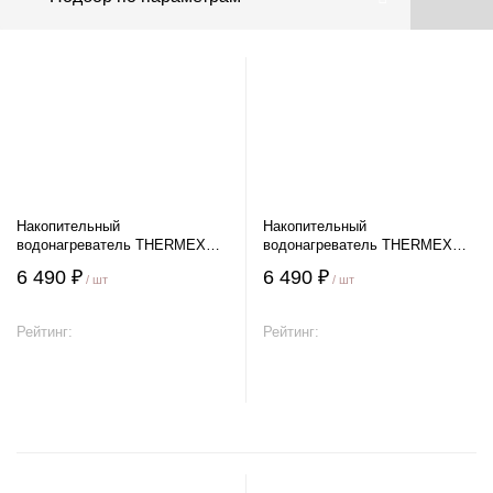
Накопительный
Накопительный
водонагреватель THERMEX
водонагреватель THERMEX
DAY 10 U
DAY 10 O
6 490 ₽
6 490 ₽
/ шт
/ шт
Рейтинг:
Рейтинг:
В корзину
В корзину