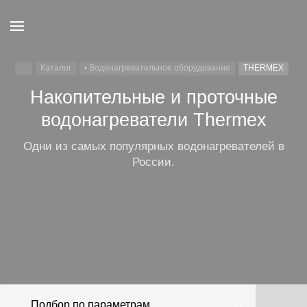
Каталог
• Водонагревательное оборудование
THERMEX
Накопительные и проточные
водонагреватели Thermex
Одни из самых популярных водонагревателей в
России.
Серия
Серия Hudson
Серия DOUBLE
Серия VICTORY
Серия NIXEN
Серия FORA
Серия DAY
MECHANIK
Подбор по параметрам