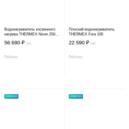
Водонагреватель косвенного
Плоский водонагреватель
нагрева THERMEX Nixen 250 F
THERMEX Fora 100
(Combi)
56 690 ₽
22 590 ₽
/ шт
/ шт
Рейтинг:
Рейтинг:
В корзину
В корзину
НОВИНКА
НОВИНКА