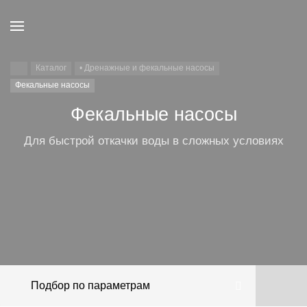
Каталог
• Дренажные и фекальные насосы
Фекальные насосы
Фекальные насосы
Для быстрой откачки воды в сложных условиях
Фекальные
Фекальные
Фекальные
Российские
Фекальные
Фекальные
Фекальные
насосы Джилекс
насосы Belamos
насосы JEMIX
насосы с ножом
насосы 400 Вт
насосы 750 Вт
фекальные
насосы
Подбор по параметрам