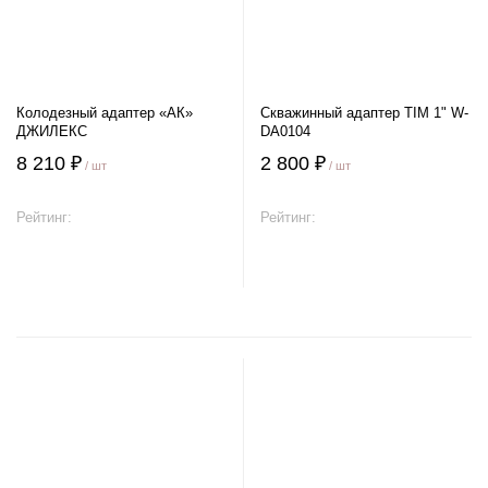
Колодезный адаптер «АК»
Скважинный адаптер TIM 1" W-
ДЖИЛЕКС
DA0104
8 210 ₽
2 800 ₽
/ шт
/ шт
Рейтинг:
Рейтинг:
В корзину
В корзину