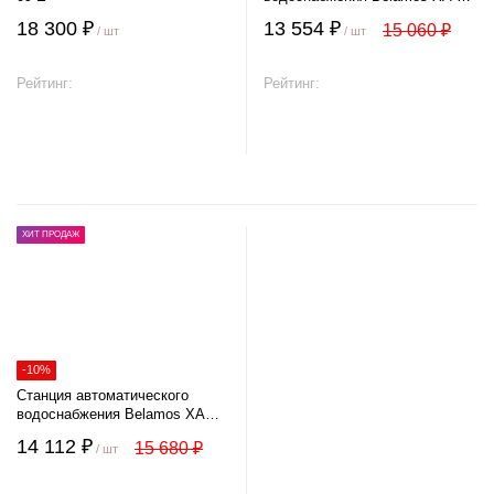
ALL
18 300 ₽
13 554 ₽
15 060 ₽
/ шт
/ шт
Рейтинг:
Рейтинг:
В корзину
В корзину
ХИТ ПРОДАЖ
-10%
Станция автоматического
водоснабжения Belamos XA
111 ALL
14 112 ₽
15 680 ₽
/ шт