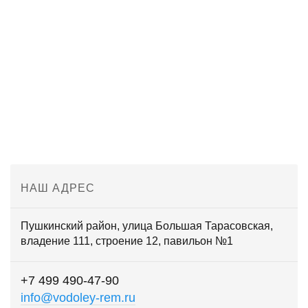
водой теперь только к ним)) спасибо продовцам и
ремонтникам)) сдавал второй насос, разобрали собрали,
сказали что с ним порядок, просто почистили, взяли 500р
как за диагностику, ни кто не навязывал лишних работ
Илья Майоров
Знаток города 5 уровня
НАШ АДРЕС
Пушкинский район, улица Большая Тарасовская,
владение 111, строение 12, павильон №1
+7 499 490-47-90
info@vodoley-rem.ru