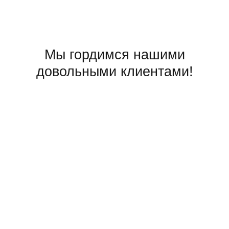
Мы гордимся нашими
довольными клиентами!
Отличный магазин и сервис центр, цены ниже чем везде
запчасти в наличии, люди знают свое дело,
отремонтировали насос за 20 минут, все что связано с