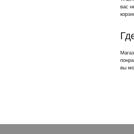
вас н
корзи
Гд
Магаз
понра
вы мо