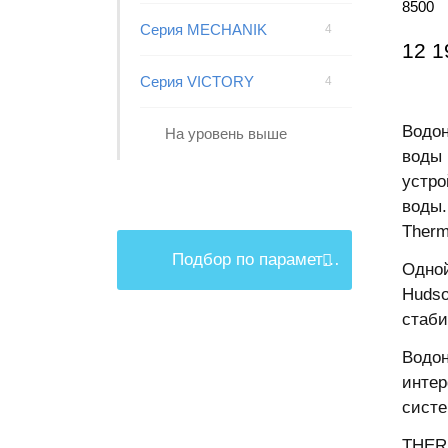
8500
Серия MECHANIK
4
12 1
Серия VICTORY
4
Водон
На уровень выше
воды 
устро
воды.
Therm
Подбор по параметрам
Одной
Hudso
стаби
Водон
интер
систе
THERM