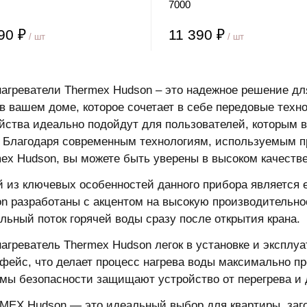
7000
90 ₽
11 390 ₽
/ шт
/ шт
агреватели Thermex Hudson – это надежное решение д
в вашем доме, которое сочетает в себе передовые техн
йства идеально подойдут для пользователей, которым 
 Благодаря современным технологиям, используемым п
ex Hudson, вы можете быть уверены в высоком качестве
 из ключевых особенностей данного прибора является 
n разработаны с акцентом на высокую производительнос
льный поток горячей воды сразу после открытия крана.
агреватель Thermex Hudson легок в установке и эксплуа
фейс, что делает процесс нагрева воды максимально п
мы безопасности защищают устройство от перегрева и 
EX Hudson — это идеальный выбор для квартиры, заго