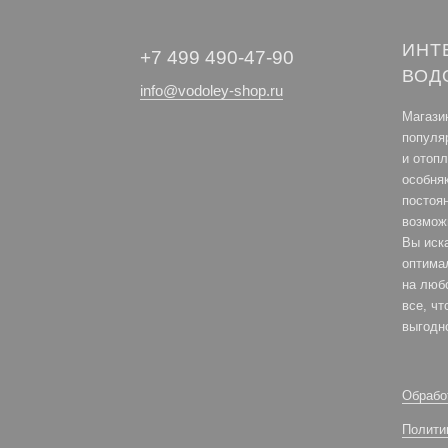
ИНТ
+7 499 490-47-90
ВОД
info@vodoley-shop.ru
Магази
популя
и отоп
особня
постоя
возмож
Вы иск
оптима
на любо
все, ч
выгодн
Обрабо
Полити