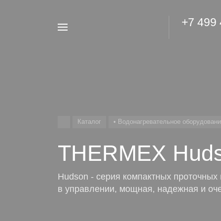
+7 499
Например,
Гидроаккумулятор
Найти
везде
Каталог
• Водонагревательное оборудован
THERMEX Hud
Hudson - серия компактных проточных
в управлении, мощная, надежная и оче