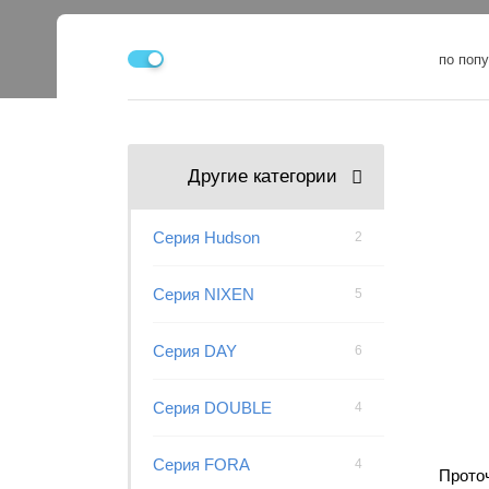
по поп
Другие категории
Серия Hudson
2
Серия NIXEN
5
Серия DAY
6
Серия DOUBLE
4
Серия FORA
4
Прото