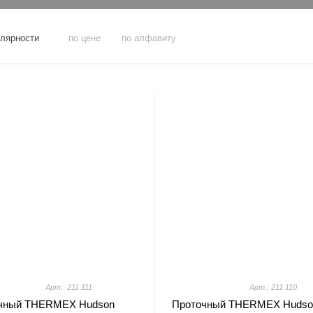
улярности
по цене
по алфавиту
Арт.: 211 111
Арт.: 211 110
чный THERMEX Hudson
Проточный THERMEX Hudso