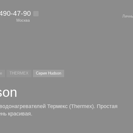
 490-47-90
Личны
Москва
ие
THERMEX
Серия Hudson
son
 водонагревателей Термекс (Thermex). Простая
нь красивая.