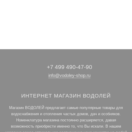
• Погружные
• Фильтры и
•
•
• Трубы и шланги
Гидроаккумуляторы
Принадлежности
картриджи
насосы
для насосов
и
расширительные
баки
+7 499 490-47-90
info@vodoley-shop.ru
ИНТЕРНЕТ МАГАЗИН ВОДОЛЕЙ
Магазин ВОДОЛЕЙ предлагает самые популярные товары для
водоснабжения и отопления частых домов, дач и особняков.
Номенклатура магазина постоянно расширяется, давая
возможность приобрести именно то, что Вы искали. В нашем