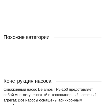
100 ₽
80 ₽
150 ₽
120 ₽
150 ₽
800 ₽
4 000 ₽
120 ₽
2 950 ₽
/ шт
/ шт
/ шт
/ шт
/ шт
/ шт
/ шт
/ шт
/ шт
Похожие категории
HEISSKRAFT
ВОДОЛЕЙ
Конструкция насоса
Скважинный насос Belamos TF3-150 представляет
собой многоступенчатый высоконапорный насосный
агрегат. Все насосы оснащены асинхронным