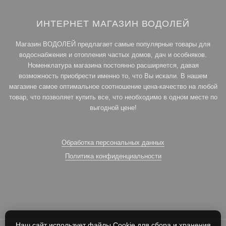
ИНТЕРНЕТ МАГАЗИН ВОДОЛЕЙ
Магазин ВОДОЛЕЙ предлагает самые популярные товары для
водоснабжения и отопления частых домов, дач и особняков.
Номенклатура магазина постоянно расширяется, давая
возможность приобрести именно то, что Вы искали. В нашем
магазине самое оптимальное соотношение цена-качество на любой
товар, что позволяет купить все, что необходимо в одном месте по
выгодной цене!
Обработка персональных данных
Политика конфиденциальности
Наш сайт использует файлы Cookie для сбора и хранения