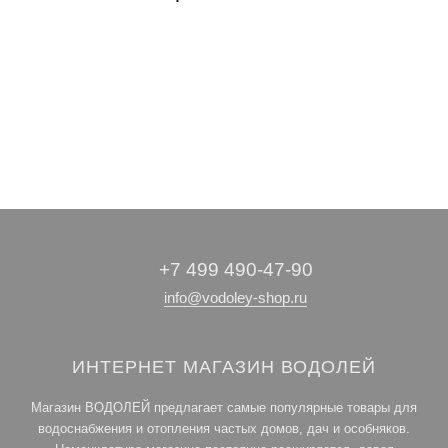
Магистральные
Фильтры для
Системы
Картриджи
умягчения воды
питьевой воды
фильтры
+7 499 490-47-90
info@vodoley-shop.ru
ИНТЕРНЕТ МАГАЗИН ВОДОЛЕЙ
Магазин ВОДОЛЕЙ предлагает самые популярные товары для
водоснабжения и отопления частых домов, дач и особняков.