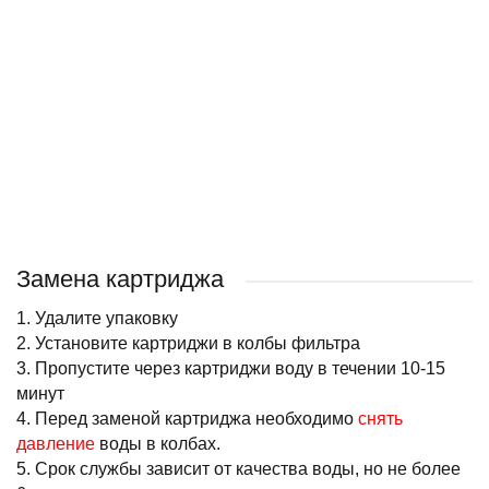
3 варианта
Карбон блок Аквабрайт УГП-10
Угольный картридж Аквабрайт УГА-10
Полипропиленовый картридж Аквабрайт ПП
190 ₽
176 ₽
80 ₽
/ шт
/ шт
Подробнее
Замена картриджа
1. Удалите упаковку
2. Установите картриджи в колбы фильтра
3. Пропустите через картриджи воду в течении 10-15
минут
4. Перед заменой картриджа необходимо
снять
давление
воды в колбах.
5. Срок службы зависит от качества воды, но не более