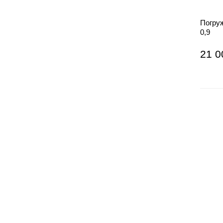
Погру
0,9
21 0