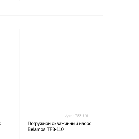
Арт.: TF3-110
с
Погружной скважинный насос
Belamos TF3-110