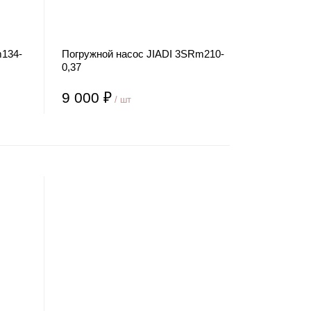
m134-
Погружной насос JIADI 3SRm210-
0,37
9 000 ₽
/ шт