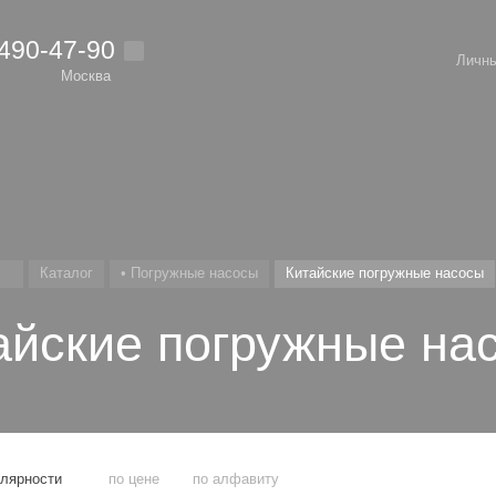
 490-47-90
Личны
Москва
Каталог
• Погружные насосы
Китайские погружные насосы
айские погружные на
улярности
по цене
по алфавиту