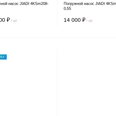
жной насос JIADI 4KSm208-
Погружной насос JIADI 4KSm
0,55
00 ₽
14 000 ₽
/ шт
/ шт
НКА