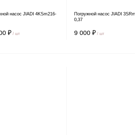
жной насос JIADI 4KSm216-
Погружной насос JIADI 3SRm
0,37
00 ₽
9 000 ₽
/ шт
/ шт