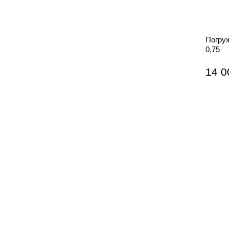
Погру
0,75
14 0