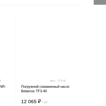
3
Арт.: TF3-40
JNR-
Погружной скважинный насос
Belamos TF3-40
12 065 ₽
/ шт