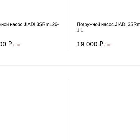
жной насос JIADI 3SRm126-
Погружной насос JIADI 3SR
1,1
00 ₽
19 000 ₽
/ шт
/ шт