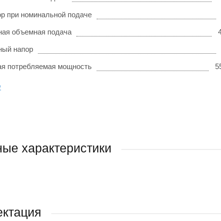
р при номинальной подаче
ая объемная подача
ный напор
я потребляемая мощность
5
е
ые характеристики
ектация