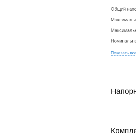
Общий напо
Максимальн
Максималь
Номинальна
Показать вс
Напорн
Компл