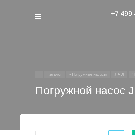
+7 499
Например,
Гидроаккумулятор
Найти
везде
Каталог
• Погружные насосы
JIADI
4
Погружной насос J