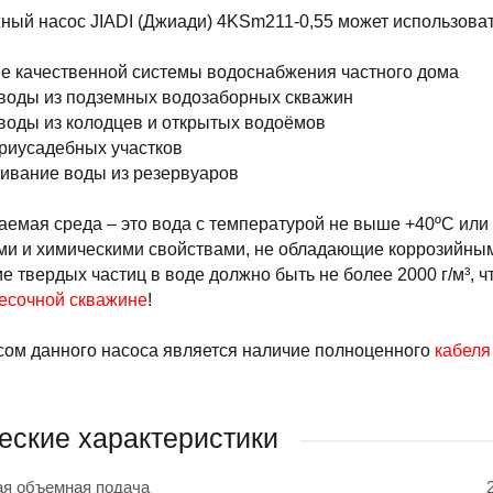
ый насос JIADI (Джиади) 4KSm211-0,55 может использоват
е качественной системы водоснабжения частного дома
воды из подземных водозаборных скважин
воды из колодцев и открытых водоёмов
риусадебных участков
ивание воды из резервуаров
емая среда – это вода с температурой не выше +40ºС или д
и и химическими свойствами, не обладающие коррозийными 
 твердых частиц в воде должно быть не более 2000 г/м³, ч
песочной скважине
!
сом данного насоса является наличие полноценного
кабеля
еские характеристики
я объемная подача