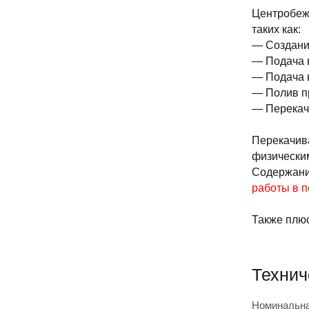
Центробежн
таких как:
— Создани
— Подача 
— Подача 
— Полив п
— Перекач
Перекачива
физическим
Содержание
работы в 
Также плю
Технич
Номинальна