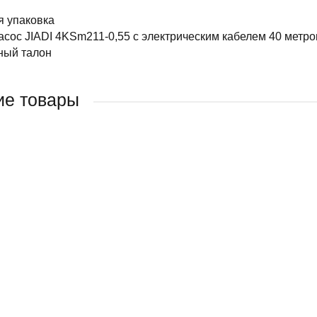
я упаковка
асос JIADI 4KSm211-0,55 с электрическим кабелем 40 метр
ный талон
ие товары
ДАЖ