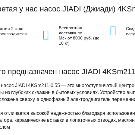
етая у нас насос JIADI (Джиади) 4KS
Бесплатная
антия 2 года
Скид
доставка по
производителя
сле
Мск от 8000 руб. (до
10 кг)
го предназначен насос JIADI 4KSm211
 насос JIADI 4KSm211-0,55 — это многоступенчатый центр
ы из глубоких скважин в бытовых условиях. Устройство вы
оложена сверху, а однофазный электродвигатель переменн
ия отличается высокой надежностью благодаря использова
атора, керамические вставки в лопаточных отводах, масля
слом