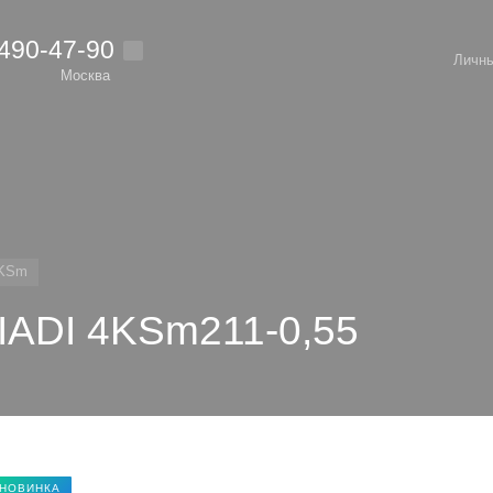
 490-47-90
Личны
Москва
KSm
IADI 4KSm211-0,55
НОВИНКА