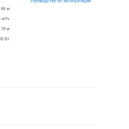
Руководство по эксплуатации
66 м
4 м³/ч
78 м
50 Вт