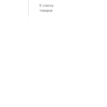
К списку
товаров
ЧТО ИЗМЕНИЛОСЬ?!
ГАРАНТИЯ НА
НАСОСЫ
ВОДОЛЕЙ
Узнать