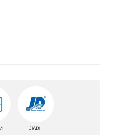
Й
JIADI