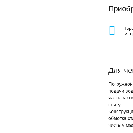
Приобр
Гар
от 
Для че
Погружной
подачи вод
часть расп
снизу .
Конструкц
обмотка ст
чистым ма