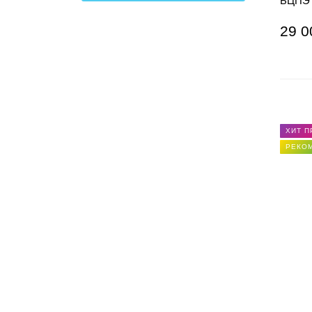
БЦПЭ 
29 0
ХИТ 
РЕКО