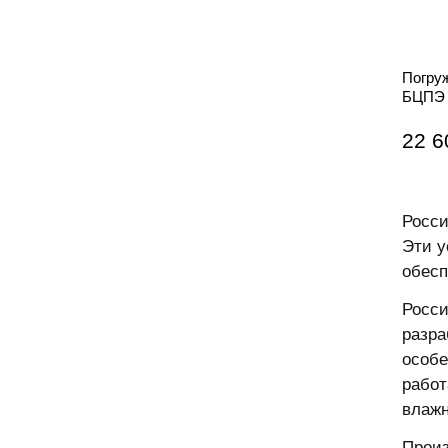
Погру
БЦПЭ 
22 6
Росси
Эти у
обесп
Росси
разра
особе
работ
влажн
Произ