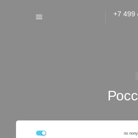
+7 499
Например,
Гидроаккумулятор
Найти
везде
Росс
по поп