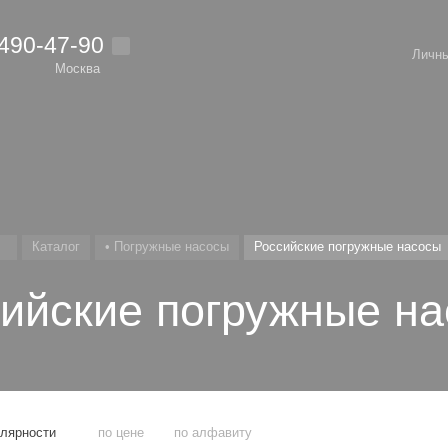
 490-47-90
Личны
Москва
Каталог
• Погружные насосы
Российские погружные насосы
ийские погружные н
улярности
по цене
по алфавиту