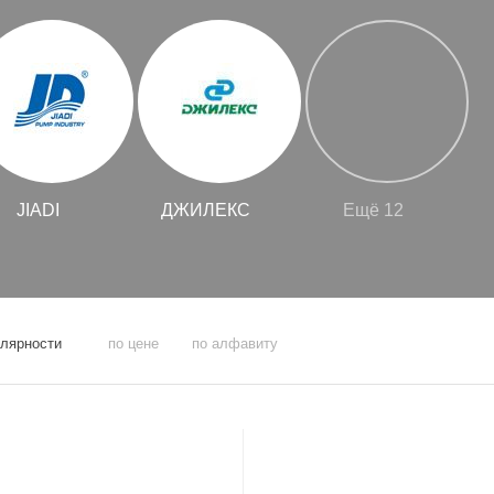
JIADI
ДЖИЛЕКС
Ещё 12
улярности
по цене
по алфавиту