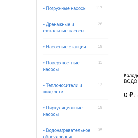
• Погружные насосы
117
• Дренажные и
28
фекальные насосы
• Насосные станции
18
• Поверхностные
11
насосы
Колод
ВОДОМ
• Теплоносители и
12
жидкости
0 ₽
/ 
• Циркуляционные
18
насосы
• Водонагревательное
35
оборудование