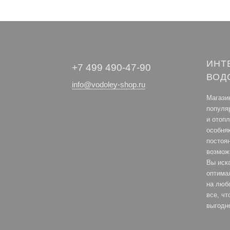
ИНТ
+7 499 490-47-90
ВОД
info@vodoley-shop.ru
Магази
популя
и отоп
особня
постоя
возмож
Вы иск
оптима
на любо
все, ч
выгодн