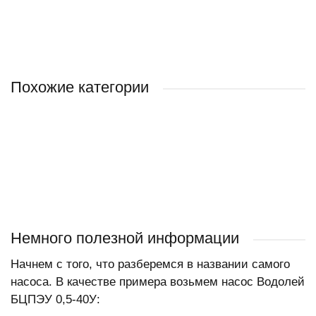
Похожие категории
BELAMOS
НВП (Винтовые)
БЦПЭ 0,3
БЦПЭ 1,2
Немного полезной информации
Начнем с того, что разберемся в названии самого
насоса. В качестве примера возьмем насос Водолей
БЦПЭУ 0,5-40У: