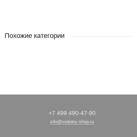
Похожие категории
THERMEX
ТЕПЛОКС
ЭЛВИН
+7 499 490-47-90
info@vodoley-shop.ru