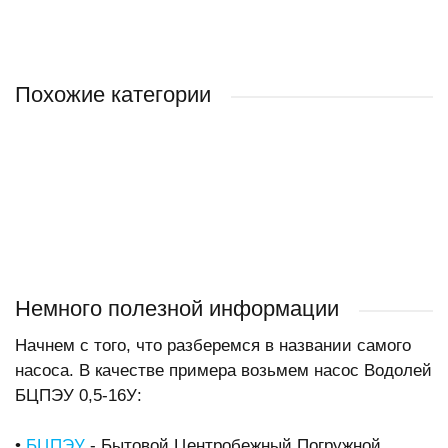
Похожие категории
BELAMOS
БЦПЭ(У) 0,32
HEISSKRAFT
БЦПЭ 0,3
Немного полезной информации
Начнем с того, что разберемся в названии самого
насоса. В качестве примера возьмем насос Водолей
БЦПЭУ 0,5-16У:
•
БЦПЭУ
- Бытовой Центробежный Погружной