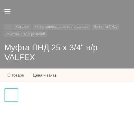
Каталог
• Принадлежности для насосов
Фитинги ПНД
Муфты ПНД с резьбой
Муфта ПНД 25 х 3/4" н/р
VALFEX
О товаре
Цена и заказ