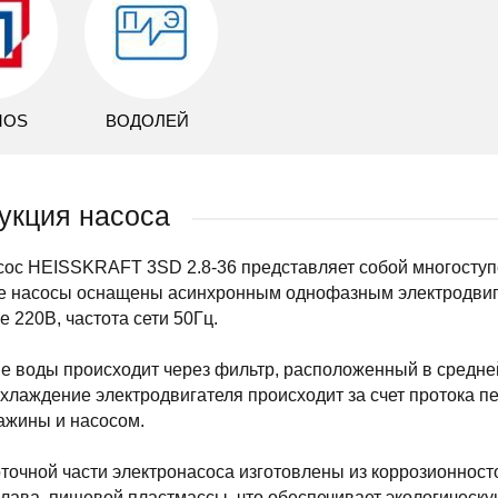
MOS
ВОДОЛЕЙ
укция насоса
сос HEISSKRAFT 3SD 2.8-36 представляет собой многосту
Все насосы оснащены асинхронным однофазным электродвиг
 220В, частота сети 50Гц.
 воды происходит через фильтр, расположенный в средней
хлаждение электродвигателя происходит за счет протока 
ажины и насосом.
точной части электронасоса изготовлены из коррозионнос
лава, пищевой пластмассы, что обеспечивает экологическу