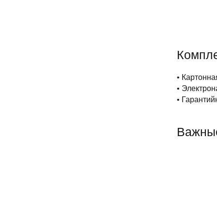
Компл
• Картонна
• Электрон
• Гарантий
Важны
ХИТ ПРО