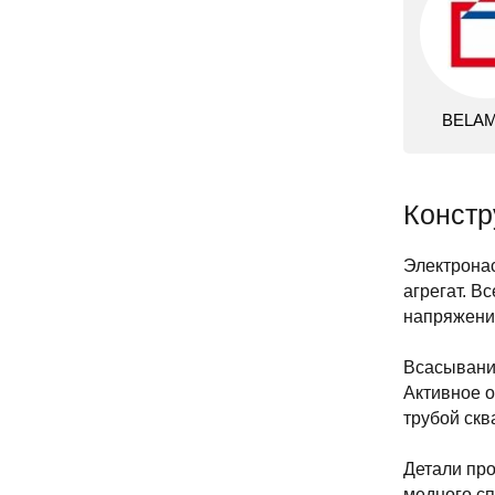
BELA
Констр
Электрона
агрегат. 
напряжение
Всасывание
Активное о
трубой скв
Детали про
медного сп