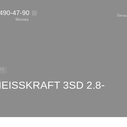
 490-47-90
Личны
Москва
FT
HEISSKRAFT 3SD 2.8-