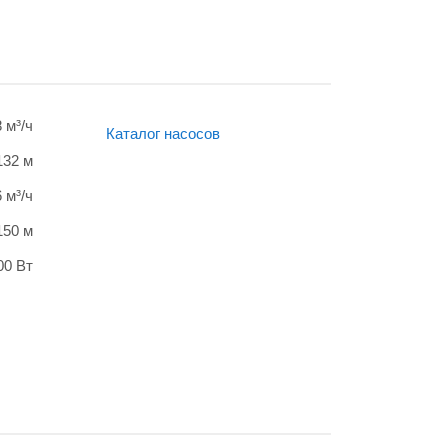
8 м³/ч
Каталог насосов
132 м
6 м³/ч
150 м
00 Вт