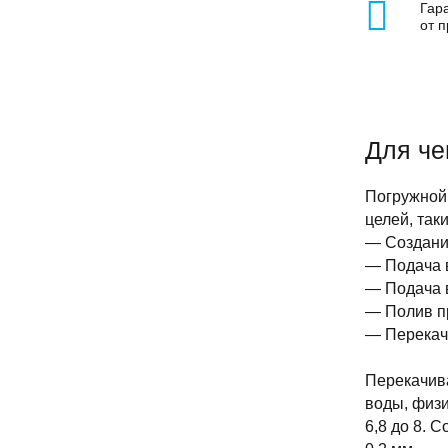
Гар
от 
Для че
Погружной
целей, таки
— Создани
— Подача 
— Подача 
— Полив п
— Перекач
Перекачива
воды, физ
6,8 до 8. 