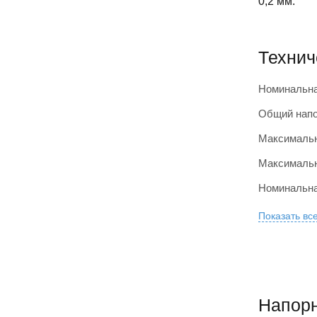
0,2 мм.
Технич
Номинальна
Общий напо
Максимальн
Максималь
Номинальна
Показать вс
Напорн