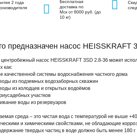
Бесплатная
антия 2 года
Скид
доставка по
производителя
сле
Мск от 8000 руб. (до
10 кг)
го предназначен насос HEISSKRAFT 3
 центробежный насос HEISSKRAFT 3SD 2.8-36 может исполь
х как:
е качественной системы водоснабжения частного дома
воды из подземных водозаборных скважин
воды из колодцев и открытых водоёмов
риусадебных участков
ивание воды из резервуаров
емая среда – это чистая вода с температурой не выше +40º
ическими и химическими свойствами, не обладающие корро
Содержание твердых частиц в воде должно быть менее 180 г