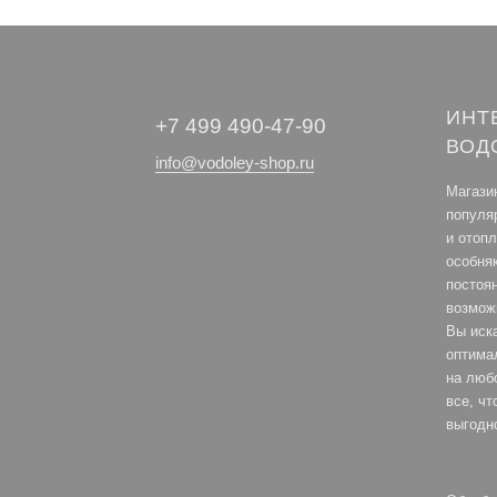
ИНТ
+7 499 490-47-90
ВОД
info@vodoley-shop.ru
Магази
популя
и отоп
особня
постоя
возмож
Вы иск
оптима
на любо
все, ч
выгодн