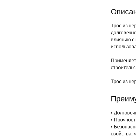
Описан
Трос из не
долговечно
влиянию сы
использова
Применяетс
строительс
Трос из не
Преим
• Долговеч
• Прочност
• Безопас
свойства, 