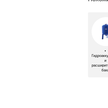
•
Гидроакк
и
расширит
бак