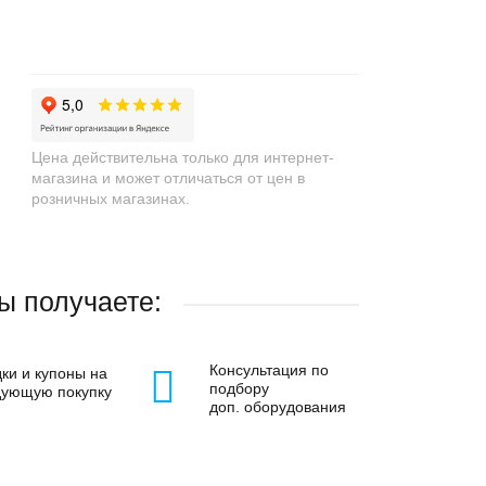
+
−
Цена действительна только для интернет-
магазина и может отличаться от цен в
розничных магазинах.
ы получаете:
Консультация по
ки и купоны на
подбору
дующую покупку
доп. оборудования