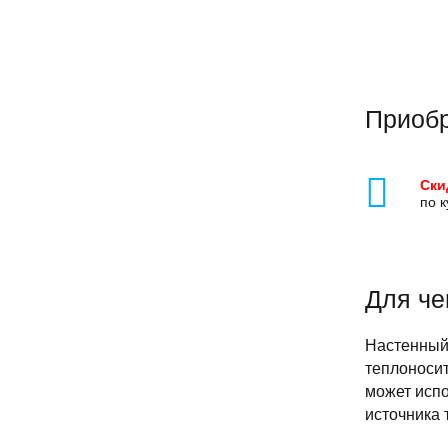
Приобр
Ски
по 
Для че
Настенный 
теплоносит
может испо
источника 