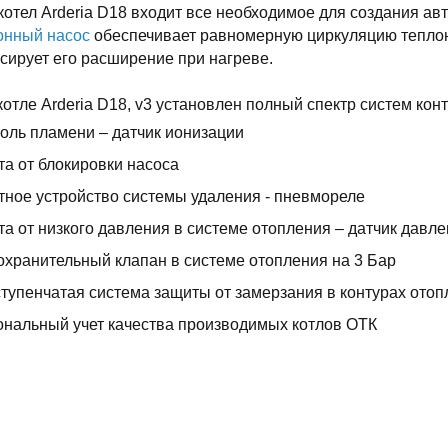
котел Arderia D18 входит все необходимое для создания а
онный насос
обеспечивает равномерную циркуляцию теплон
ирует его расширение при нагреве.
котле Arderia D18, v3 установлен полный спектр систем конт
оль пламени – датчик ионизации
а от блокировки насоса
ное устройство системы удаления - пневмореле
а от низкого давления в системе отопления – датчик давл
хранительный клапан в системе отопления на 3 Бар
тупенчатая система защиты от замерзания в контурах отоп
нальный учет качества производимых котлов ОТК