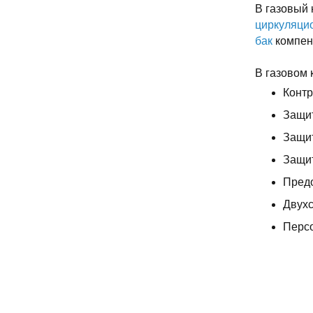
В газовый 
циркуляци
бак
компенс
В газовом 
Контр
Защит
Защит
Защит
Предо
Двухс
Персо