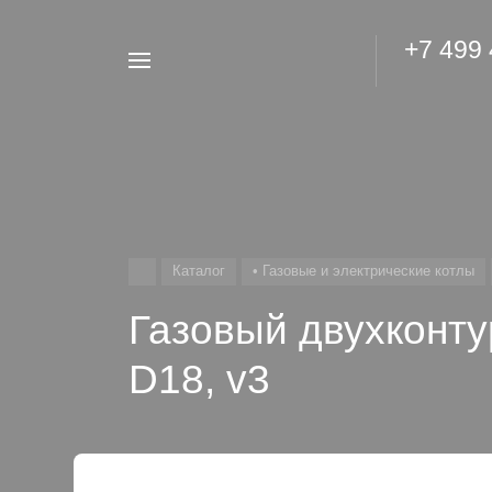
+7 499
Например,
Гидроаккумулятор
Найти
везде
Каталог
• Газовые и электрические котлы
Газовый двухконту
D18, v3