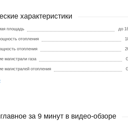
еские характеристики
мая площадь
до 1
ощность отопления
1
ощность отопления
2
е магистрали газа
G
е магистралей отопления
G
е
главное за 9 минут в видео-обзоре