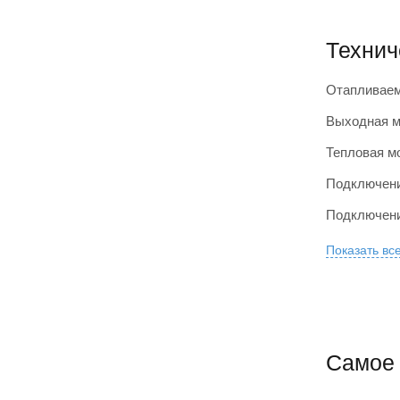
Технич
Отапливае
Выходная м
Тепловая м
Подключени
Подключени
Показать вс
Самое 