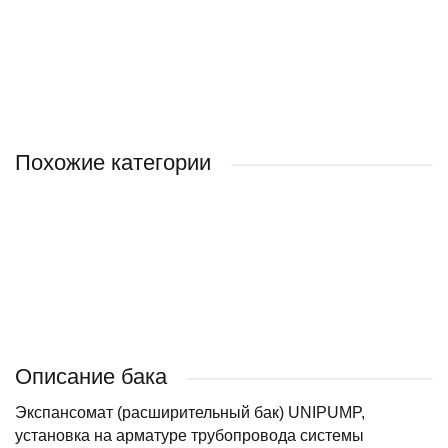
2 044 ₽
3 500 ₽
/ шт
/ шт
Похожие категории
AQUASYSTEM
•
АКВАБРАЙТ
ДЖИЛЕКС
BELAMOS
UNIPUMP
Принадлежности
для
гидроаккумуляторов
Описание бака
Экспансомат (расширительный бак) UNIPUMP,
установка на арматуре трубопровода системы