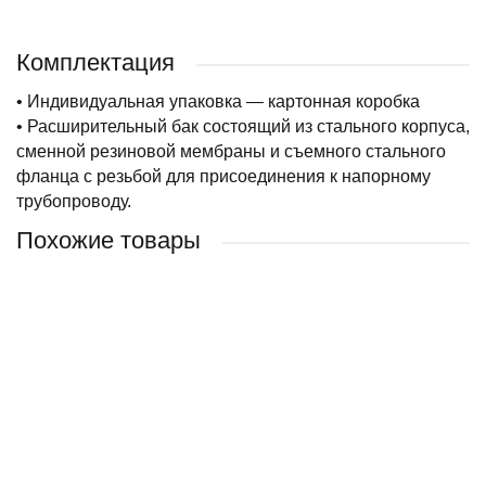
Комплектация
• Индивидуальная упаковка — картонная коробка
• Расширительный бак состоящий из стального корпуса,
сменной резиновой мембраны и съемного стального
фланца с резьбой для присоединения к напорному
трубопроводу.
Похожие товары
Расширительный бак BELAMOS 19 RW
Расширительный бак Aquasystem VR 8