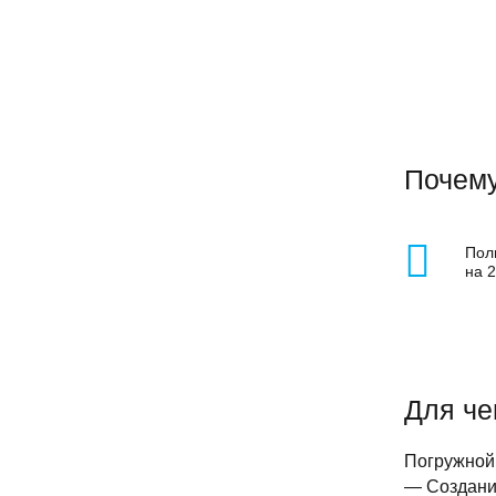
Почему
Пол
на 
Для че
Погружной 
— Создани