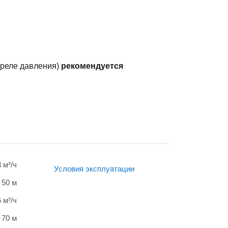
(реле давления)
рекомендуется
8 м³/ч
Условия эксплуатации
50 м
6 м³/ч
70 м