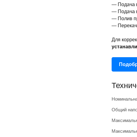
— Подача 
— Подача 
— Полив п
— Перекач
Для коррек
устанавл
Подобр
Технич
Номинальна
Общий напо
Максимальн
Максималь