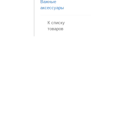
Важные
аксессуары
К списку
товаров
ЧТО ИЗМЕНИЛОСЬ?!
ГАРАНТИЯ НА
НАСОСЫ
ВОДОЛЕЙ
Узнать