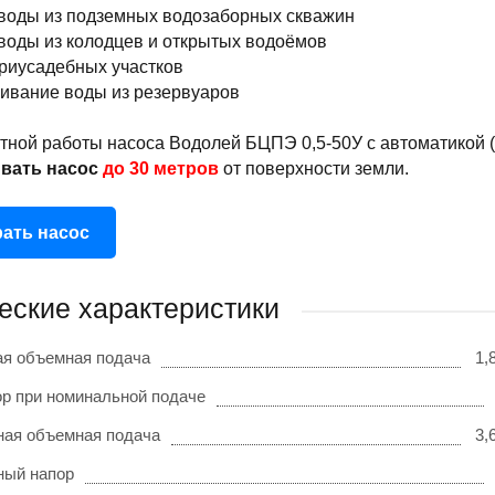
воды из подземных водозаборных скважин
воды из колодцев и открытых водоёмов
риусадебных участков
ивание воды из резервуаров
тной работы насоса Водолей БЦПЭ 0,5-50У с автоматикой 
ивать насос
до 30 метров
от поверхности земли.
ать насос
еские характеристики
я объемная подача
1,
р при номинальной подаче
ая объемная подача
3,
ный напор