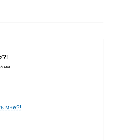
У?!
5 мм.
ь мне?!