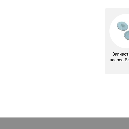
Запчаст
насоса В