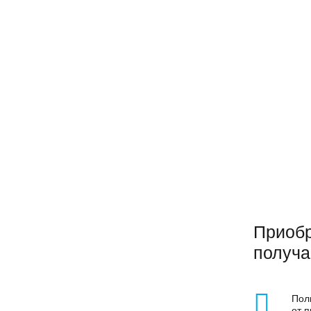
НАСОСЫ ВОДОЛЕЙ
В чем различие?
Узнать
Приобр
получа
Пол
от 