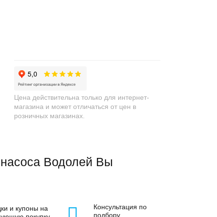
+
−
Цена действительна только для интернет-
магазина и может отличаться от цен в
розничных магазинах.
 насоса Водолей Вы
Консультация по
ки и купоны на
подбору
дующую покупку