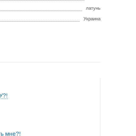
латунь
Украина
У?!
ь мне?!