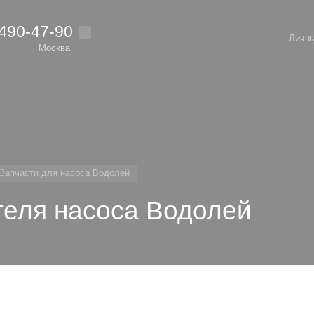
 490-47-90
Личны
Москва
Запчасти для насоса Водолей
теля насоса Водолей