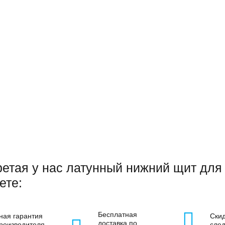
етая у нас латунный нижний щит для
ете:
Бесплатная
ная гарантия
Скид
доставка по
производителя
сле