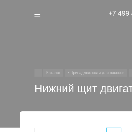
+7 499
Например,
Гидроаккумулятор
Найти
везде
Каталог
• Принадлежности для насосов
Нижний щит двига