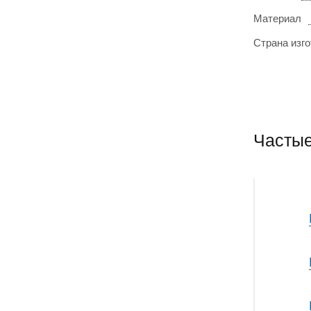
Материал
Страна изг
Часты