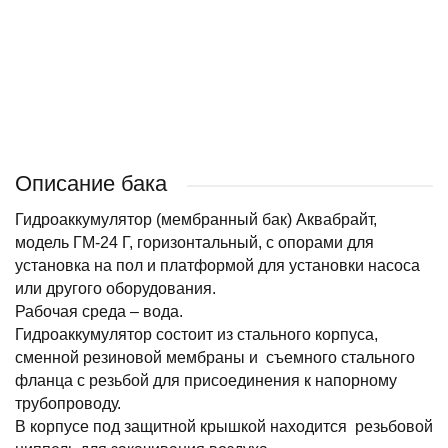
•
AQUASYSTEM
ДЖИЛЕКС
BELAMOS
UNIPUMP
Принадлежности
для
гидроаккумуляторов
Описание бака
Гидроаккумулятор (мембранный бак) Аквабрайт,
модель ГМ-24 Г, горизонтальный, с опорами для
установка на пол и платформой для установки насоса
или другого оборудования.
Рабочая среда – вода.
Гидроаккумулятор состоит из стального корпуса,
сменной резиновой мембраны и съемного стального
фланца с резьбой для присоединения к напорному
трубопроводу.
В корпусе под защитной крышкой находится резьбовой