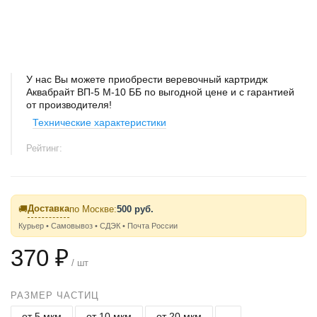
У нас Вы можете приобрести веревочный картридж
Аквабрайт ВП-5 М-10 ББ по выгодной цене и с гарантией
от производителя!
Технические характеристики
Рейтинг:
Доставка
🚚
по Москве:
500 руб.
Курьер • Самовывоз • СДЭК • Почта России
370 ₽
/ шт
РАЗМЕР ЧАСТИЦ
от 5 мкм
от 10 мкм
от 20 мкм
-