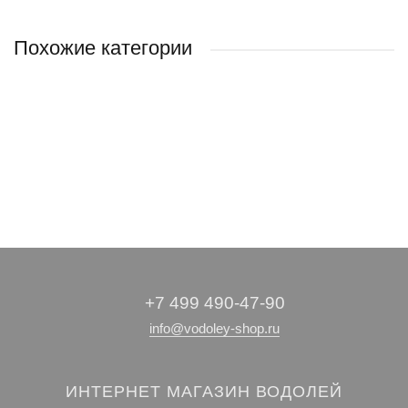
Похожие категории
Магистральные
Фильтры для
Системы
Картриджи
умягчения воды
питьевой воды
фильтры
+7 499 490-47-90
info@vodoley-shop.ru
ИНТЕРНЕТ МАГАЗИН ВОДОЛЕЙ