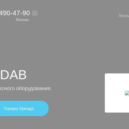
 490-47-90
Личны
Москва
 DAB
осного оборудования.
Товары бренда