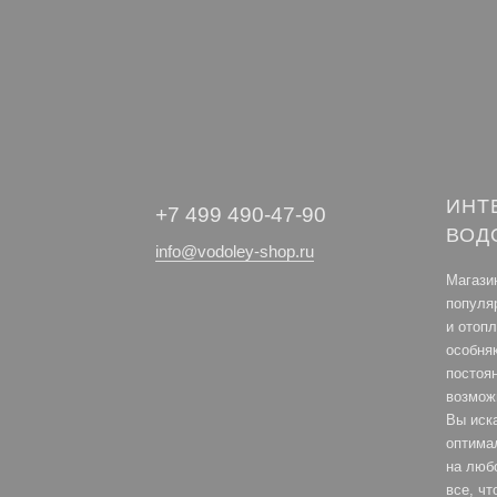
ИНТ
+7 499 490-47-90
ВОД
info@vodoley-shop.ru
Магази
популя
и отоп
особня
постоя
возмож
Вы иск
оптима
на любо
все, ч