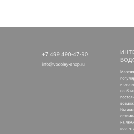
ИНТ
+7 499 490-47-90
ВОД
info@vodoley-shop.ru
Магази
популя
и отоп
особня
постоя
возмож
Вы иск
оптима
на любо
все, ч