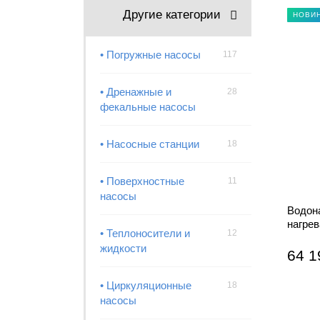
Другие категории
НОВИ
• Погружные насосы
117
• Дренажные и
28
фекальные насосы
• Насосные станции
18
• Поверхностные
11
насосы
Водон
нагре
• Теплоносители и
12
(Combi
жидкости
64 1
• Циркуляционные
18
насосы