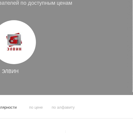
ателей по доступным ценам
ЭЛВИН
улярности
по цене
по алфавиту