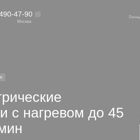
 490-47-90
Личны
Москва
ие
трические
и с нагревом до 45
 мин