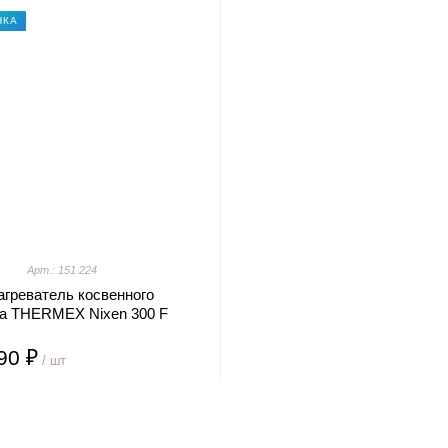
НКА
Арт.: 151 224
агреватель косвенного
ва THERMEX Nixen 300 F
)
90 ₽
/ шт