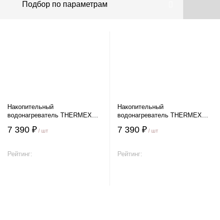
Подбор по параметрам
Накопительный
Накопительный
водонагреватель THERMEX
водонагреватель THERMEX
DAY 15 U
DAY 15 O
7 390 ₽
7 390 ₽
/ шт
/ шт
Рейтинг:
Рейтинг:
В корзину
В корзину