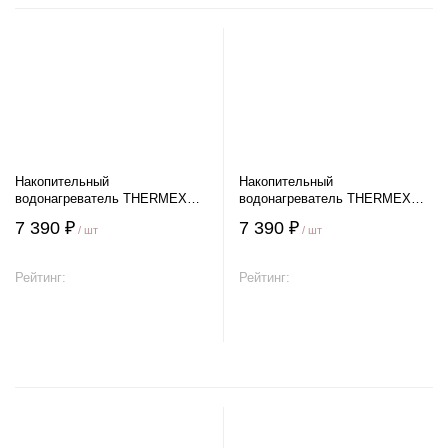
Накопительный
Накопительный
водонагреватель THERMEX
водонагреватель THERMEX
DAY 15 U
DAY 15 O
7 390 ₽
7 390 ₽
/ шт
/ шт
Рейтинг:
Рейтинг:
В корзину
В корзину