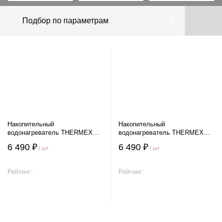
Подбор по параметрам
Накопительный
Накопительный
водонагреватель THERMEX
водонагреватель THERMEX
DAY 10 U
DAY 10 O
6 490 ₽
6 490 ₽
/ шт
/ шт
Рейтинг:
Рейтинг:
В корзину
В корзину