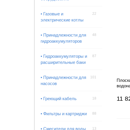
• Газовые и
22
электрические котлы
• Принадлежности для
48
гидроаккумуляторов
• Гидроаккумуляторы и
87
расширительные баки
• Принадлежности для
101
Плоск
насосов
водон
НЕРЖ
11 8
• Греющий кабель
18
• Фильтры и картриджи
88
• Смесители для воды
13