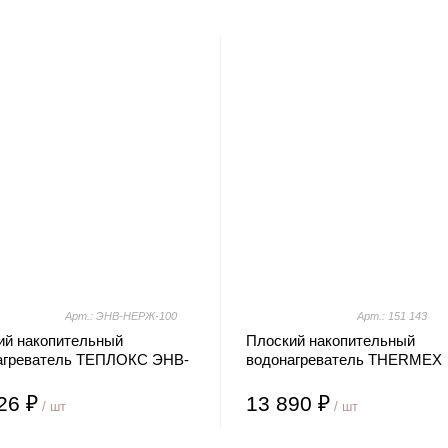
Арт.: ЭНВ-НЕРЖ-100
Арт.: 151 143
ий накопительный
Плоский накопительный
агреватель ТЕПЛОКС ЭНВ-
водонагреватель THERMEX
-100
Victory 30 V
26 ₽
13 890 ₽
/ шт
/ шт