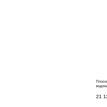
Плоск
водон
НЕРЖ
21 1