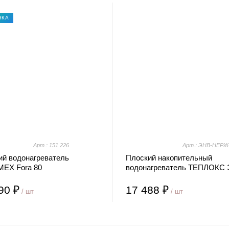
НКА
Арт.: 151 226
Арт.: ЭНВ-НЕРЖ
ий водонагреватель
Плоский накопительный
EX Fora 80
водонагреватель ТЕПЛОКС 
НЕРЖ-80
90 ₽
17 488 ₽
/ шт
/ шт