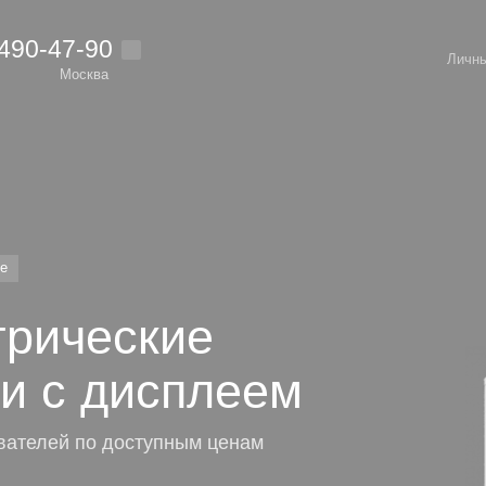
 490-47-90
Личны
Москва
ие
трические
и с дисплеем
ателей по доступным ценам