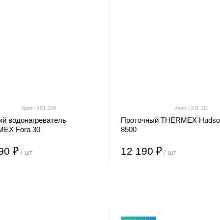
Арт.: 151 228
Арт.: 211 111
ий водонагреватель
Проточный THERMEX Hudso
EX Fora 30
8500
90 ₽
12 190 ₽
/ шт
/ шт