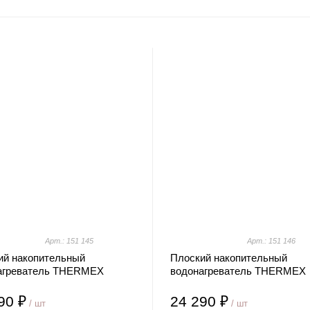
Арт.: 151 145
Арт.: 151 146
ий накопительный
Плоский накопительный
агреватель THERMEX
водонагреватель THERMEX
y 80 V
Victory 100 V
90 ₽
24 290 ₽
/ шт
/ шт