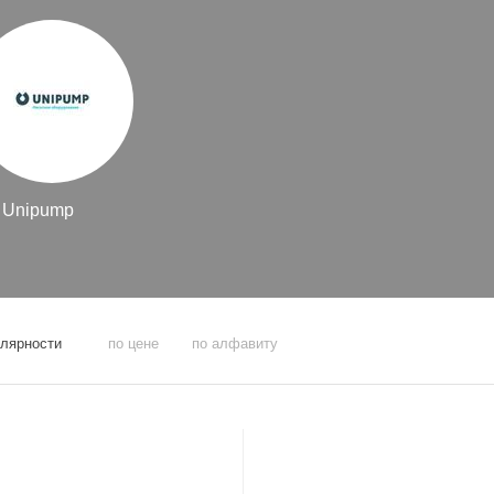
Unipump
улярности
по цене
по алфавиту