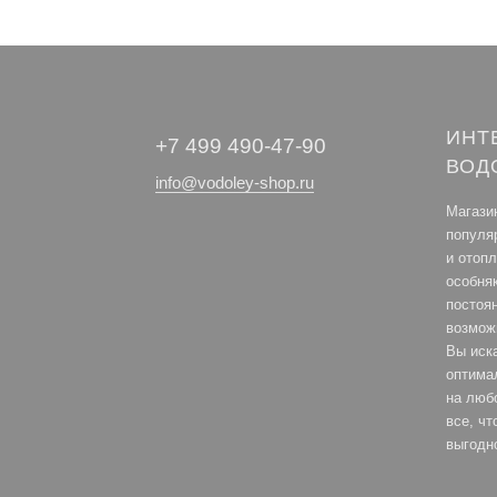
ИНТ
+7 499 490-47-90
ВОД
info@vodoley-shop.ru
Магази
популя
и отоп
особня
постоя
возмож
Вы иск
оптима
на любо
все, ч
выгодн