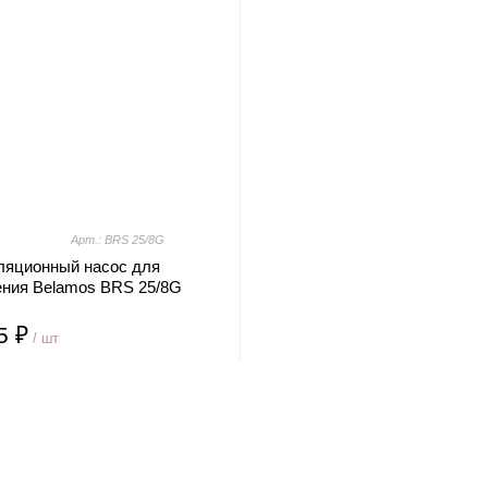
Арт.: BRS 25/8G
ляционный насос для
ения Belamos BRS 25/8G
5 ₽
/ шт