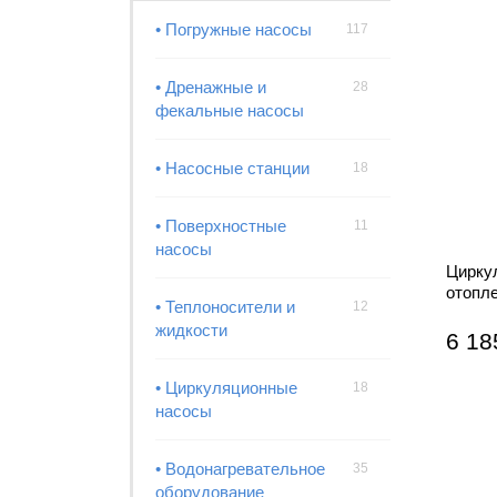
• Погружные насосы
117
• Дренажные и
28
фекальные насосы
• Насосные станции
18
• Поверхностные
11
насосы
Цирку
отопл
• Теплоносители и
12
жидкости
6 18
• Циркуляционные
18
насосы
• Водонагревательное
35
оборудование