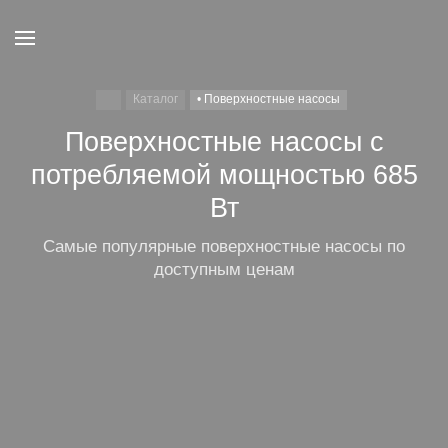
Каталог
• Поверхностные насосы
Поверхностные насосы с
потребляемой мощностью 685
Вт
Самые популярные поверхностные насосы по
доступным ценам
Поверхностные
Поверхностные
Поверхностные
Поверхностные
Поверхностные
Китайские
BELAMOS
AQUATECHNICA
ВОДОЛЕЙ
JEMIX
поверхностные
насосы 1100 Вт
насосы 600 Вт
насосы 750 Вт
насосы 900 Вт
насосы с
напором 50
насосы
метров