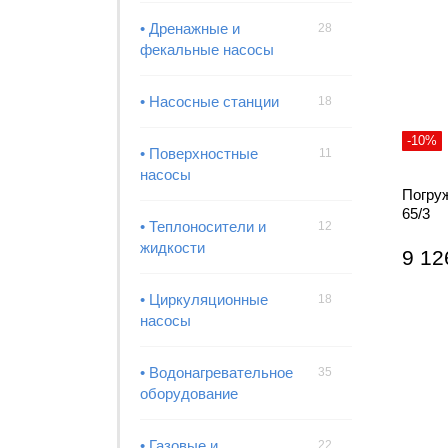
• Дренажные и
28
фекальные насосы
• Насосные станции
18
-10%
• Поверхностные
11
насосы
Погру
65/3
• Теплоносители и
12
жидкости
9 12
• Циркуляционные
18
насосы
• Водонагревательное
35
оборудование
• Газовые и
22