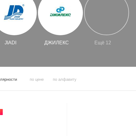
JIADI
ДЖИЛЕКС
Ещё 12
улярности
по цене
по алфавиту
Я