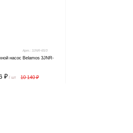
Арт.: 3JNR-65/3
жной насос Belamos 3JNR-
6 ₽
10 140 ₽
/ шт