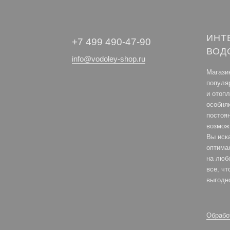
ИНТ
+7 499 490-47-90
ВОД
info@vodoley-shop.ru
Магази
популя
и отоп
особня
постоя
возмож
Вы иск
оптима
на любо
все, ч
выгодн
Обрабо