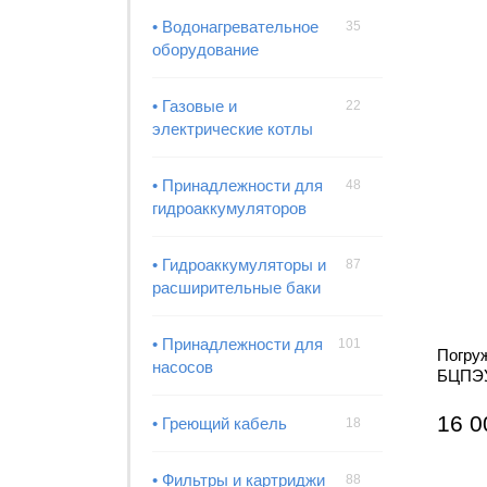
• Водонагревательное
35
оборудование
• Газовые и
22
электрические котлы
• Принадлежности для
48
гидроаккумуляторов
• Гидроаккумуляторы и
87
расширительные баки
• Принадлежности для
101
Погру
насосов
БЦПЭУ
16 0
• Греющий кабель
18
• Фильтры и картриджи
88