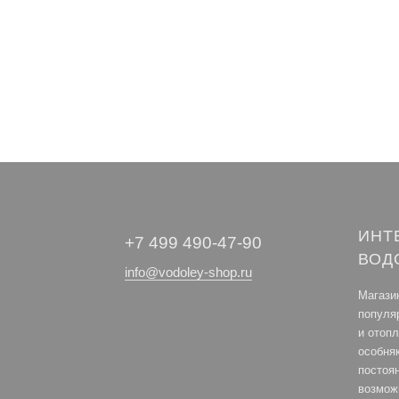
ИНТ
+7 499 490-47-90
ВОД
info@vodoley-shop.ru
Магази
популя
и отоп
особня
постоя
возмож