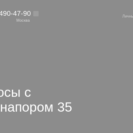
 490-47-90
Личны
Москва
осы с
напором 35