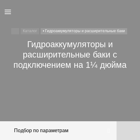
Каталог
• Гидроаккумуляторы и расширительные баки
Гидроаккумуляторы и
расширительные баки с
подключением на 1¼ дюйма
Гидроаккумуляторы
Расширительные
AQUASYSTEM
АКВАБРАЙТ
ДЖИЛЕКС
BELAMOS
UNIPUMP
Hidroferra
баки
Подбор по параметрам