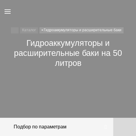
Каталог
• Гидроаккумуляторы и расширительные баки
Гидроаккумуляторы и
расширительные баки на 50
литров
Гидроаккумуляторы
Расширительные
AQUASYSTEM
АКВАБРАЙТ
ДЖИЛЕКС
BELAMOS
UNIPUMP
Hidroferra
баки
Подбор по параметрам