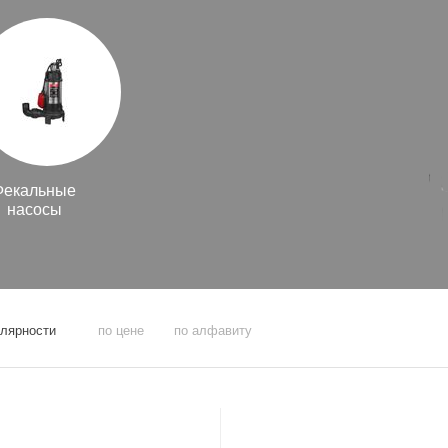
Фекальные
насосы
улярности
по цене
по алфавиту