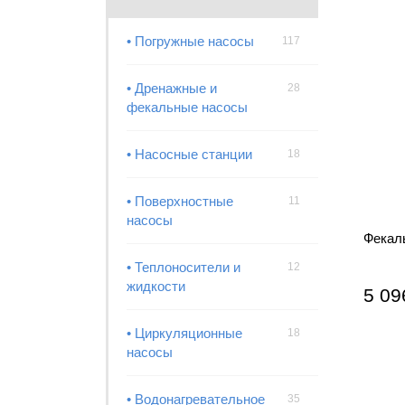
• Погружные насосы
117
• Дренажные и
28
фекальные насосы
• Насосные станции
18
• Поверхностные
11
насосы
Фекал
• Теплоносители и
12
жидкости
5 09
• Циркуляционные
18
насосы
• Водонагревательное
35