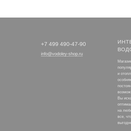
ИНТ
+7 499 490-47-90
ВОД
info@vodoley-shop.ru
Магази
популя
и отоп
особня
постоя
возмож
Вы иск
оптима
на любо
все, ч
выгодн