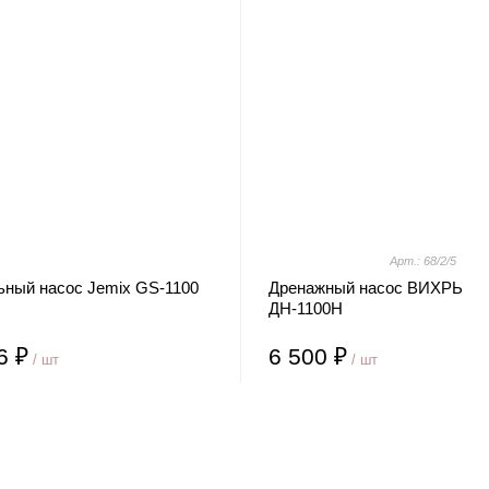
Арт.: 68/2/5
ьный насос Jemix GS-1100
Дренажный насос ВИХРЬ
ДН-1100Н
6 ₽
6 500 ₽
/ шт
/ шт