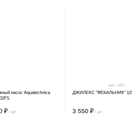
Арт.: 5307
жный насос Aquatechnica
ДЖИЛЕКС "ФЕКАЛЬНИК" 115
02FS
0 ₽
3 550 ₽
/ шт
/ шт