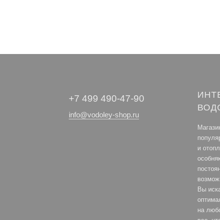
ИНТ
+7 499 490-47-90
ВОД
info@vodoley-shop.ru
Магази
популя
и отоп
особня
постоя
возмож
Вы иск
оптима
на любо