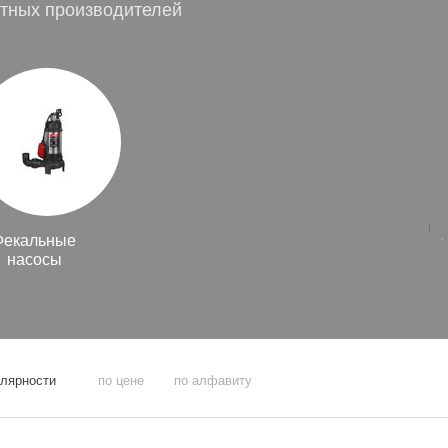
тных производителей
Фекальные
насосы
улярности
по цене
по алфавиту